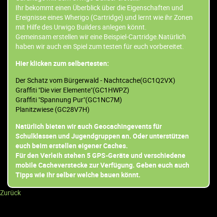
Ihr bekommt einen Überblick über die Eigenschaften und
Ereignisse eines Wherigo (Cartridge) und lernt wie ihr Zonen
mit Hilfe des Urwigo Builders anlegen könnt.
Gemeinsam erstellen wir eine Beispiel-Cartridge.Natürlich
haben wir auch ein Spiel zum testen für euch vorbereitet.
Hier klicken zum selbertesten:
Der Schatz vom Bürgerwald - Nachtcache(GC1Q2VX)
Graffiti "Die vier Elemente"(GC1HWPZ)
Graffiti "Spannung Pur"(GC1NC7M)
Planitzwiese (GC28V7H)
Natürlich bieten wir auch Geocachingevents für
Schulklassen und Jugendgruppen an. Oder unterstützen
euch beim erstellen eigener Caches.
Für den Verleih stehen 5 GPS-Geräte und verschiedene
mobile Cacheverstecke zur Verfügung. Geben euch auch
Tipps wie ihr selber welche bauen könnt.
Zurück