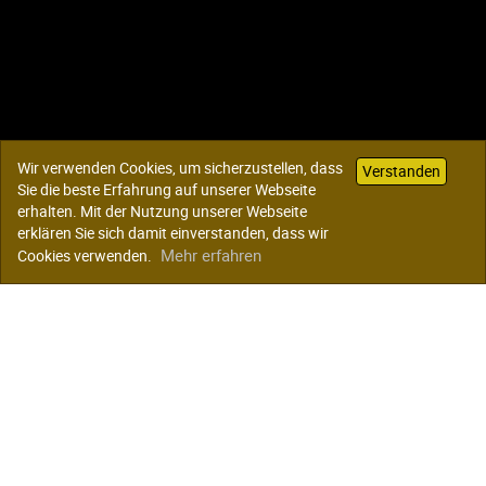
Wir verwenden Cookies, um sicherzustellen, dass
Verstanden
Sie die beste Erfahrung auf unserer Webseite
erhalten. Mit der Nutzung unserer Webseite
erklären Sie sich damit einverstanden, dass wir
Mehr erfahren
Cookies verwenden.
Die Projekte des SWF e. V.
Das Kinder- und Jugendaus Substanz
Der Kinder- und Jugendclub Mikado
Schulsozialarbeit
Das Jugenmedienzentrum Bumerang
Weiterführende Links